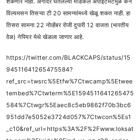
शकणार नाही. अगोदर घेतलेल्या मेडिकल अपॉइंटमेंटमुळे केन
विल्यमसन तिसऱ्या टी 20 सामन्यांमध्ये खेळू शकत नाही. हा
तिसरा सामना 22 नोव्हेंबर रोजी दुपारी 12 वाजता (भारतीय
वेळ) नेपियर येथे खेळला जाणार आहे.
https://twitter.com/BLACKCAPS/status/15
94511641265475584?
ref_src=twsrc%5Etfw%7Ctwcamp%5Etwee
tembed%7Ctwterm%5E1594511641265475
584%7Ctwgr%5Eaec8c5eb9862f70b3bc6
951dd7e5052e3724d057%7Ctwcon%5Es1
_c10&ref_url=https%3A%2F%2Fwww.loksat