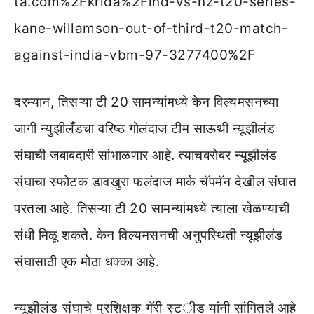
ta.com%2Fkrida%2Find-vs-nz-t20-series-
kane-willamson-out-of-third-t20-match-
against-india-vbm-97-3277400%2F
दरम्यान, तिसऱ्या टी 20 सामन्यांमध्ये केन विल्यमसनच्या
जागी न्युझीलँडचा वरिष्ठ गोलंदाज टीम साऊथी न्यूझीलंड
संघाची जबाबदारी सांभाळणार आहे. त्याचबरोबर न्यूझीलंड
संघाचा स्फोटक डावखुरा फलंदाज मार्क चॅपमॅन देखील संघात
परतला आहे. तिसऱ्या टी 20 सामन्यांमध्ये त्याला खेळण्याची
संधी मिळू शकते. केन विल्यमसनची अनुपस्थिती न्यूझीलंड
संघासाठी एक मोठा धक्का आहे.
न्यूझीलंड संघाचे प्रशिक्षक गॅरी स्टीड यांनी सांगितले आहे