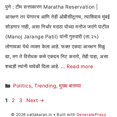
पुणे : टीम सत्ताकारण Maratha Reservation |
आरक्षण तर घेणारच आणि तेही ओबीसीतूनच, त्याशिवाय मुंबई
सोडणार नाही, असा निर्धार मराठा योध्दा मनोज जरांगे पाटील
(Manoj Jarange Patil) यांनी गुरुवारी (ता.२५)
लोणावळा येथे व्यक्त केला आहे. फक्त एकदा आरक्षण मिळु
द्या, मग ते विरोधक कसे एकदम निट करतो, तेही पाहा, असा
शब्दही त्यांनी यावेळी दिला आहे. …
Read more
Categories
Politics
,
Trending
,
मुख्य बातम्या
Page
Page
Page
1
2
3
Next
→
© 2026 sattakaran.in
• Built with
GeneratePress