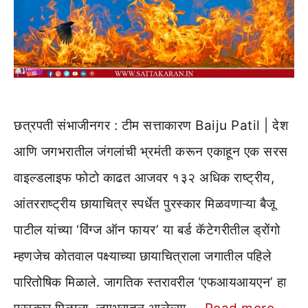
छत्रपती संभाजीनगर : टीम सत्ताकारण Baiju Patil | देश
आणि जगभरातील जंगलांची भ्रमंती करून एकाहून एक सरस
वाइल्डलाइफ फोटो काढत आजवर १३२ अधिक राष्ट्रीय,
आंतरराष्ट्रीय छायाचित्र स्पर्धेत पुरस्कार मिळवणाऱ्या बैजू
पाटील यांच्या ‘विंग्ज ऑन फायर’ या बर्ड कॅटेगरीतील ड्रोंगो
म्हणजेच कोतवाल पक्ष्याच्या छायाचित्राला जगातील पहिले
पारितोषिक मिळाले. जागतिक स्तरावरील ‘एफआयआयएन’ हा